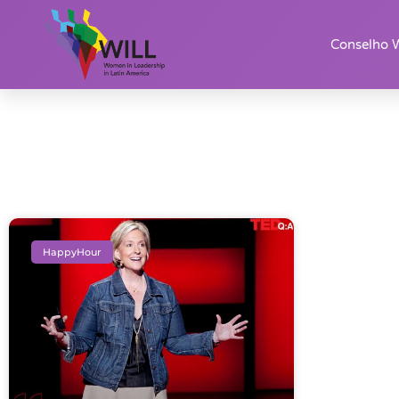
Conselho 
HappyHour