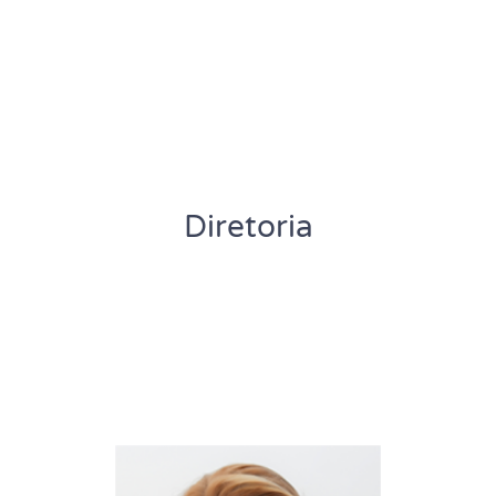
Diretoria