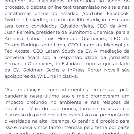
entender as dificuldades enfrentadas ao longo do
processo, o debate online terá transmissão no site e nas
plataformas online do Estadão (YouTube, Facebook,
Twitter e LinkedIn), a partir das 10h. A edição deste ano
terá como convidados: Edvaldo Vieira, CEO da Amil;
Juan Ferreira, presidente da Sumitomo Chemical para a
América Latina; Luis Henrique Guimarães, CEO da
Cosan; Rodrigo Kede Lima, CEO Latam da Microsoft; e
Ted Acosta, CEO Latam South da EY. A mediação da
conversa ficará sob a responsabilidade da jornalista
Fernanda Guimarães, do Estadão, empresa que ao lado
da EY, Goldman Sachs e InPress Porter Novelli são
apoiadores da WILL na iniciativa.
“As mudanças comportamentais impostas pela
pandemia neste último ano e meio promoveram um
impacto profundo no ambiente e nas relações de
trabalho. Mais do que nunca, torna-se necessária a
discussão do papel dos altos executivos na promoção da
diversidade na alta liderança. O cenário é propicio para
isso e nunca vimos tanto interesse pelo tema por parte
das grandes corporações”, diz Silvia Fazio, presidente da