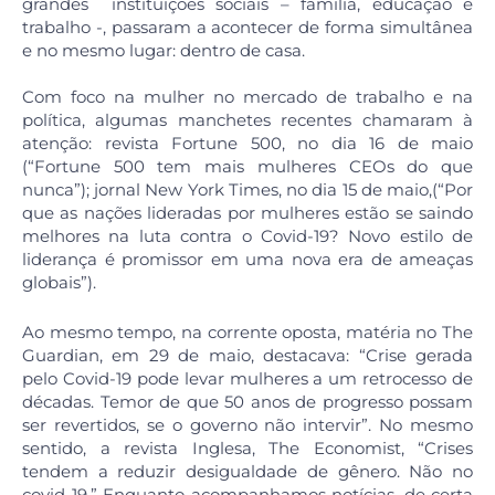
grandes instituições sociais – família, educação e
trabalho -, passaram a acontecer de forma simultânea
e no mesmo lugar: dentro de casa.
Com foco na mulher no mercado de trabalho e na
política, algumas manchetes recentes chamaram à
atenção: revista Fortune 500, no dia 16 de maio
(“Fortune 500 tem mais mulheres CEOs do que
nunca”); jornal New York Times, no dia 15 de maio,(“Por
que as nações lideradas por mulheres estão se saindo
melhores na luta contra o Covid-19? Novo estilo de
liderança é promissor em uma nova era de ameaças
globais”).
Ao mesmo tempo, na corrente oposta, matéria no The
Guardian, em 29 de maio, destacava: “Crise gerada
pelo Covid-19 pode levar mulheres a um retrocesso de
décadas. Temor de que 50 anos de progresso possam
ser revertidos, se o governo não intervir”. No mesmo
sentido, a revista Inglesa, The Economist, “Crises
tendem a reduzir desigualdade de gênero. Não no
covid-19.” Enquanto acompanhamos notícias, de certa