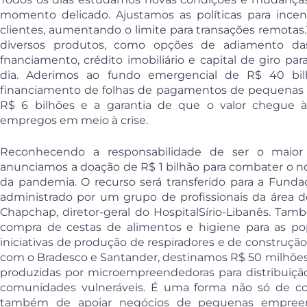
momento delicado. Ajustamos as políticas para incent
clientes, aumentando o limite para transações remot
diversos produtos, como opções de adiamento das
fnanciamento, crédito imobiliário e capital de giro p
dia. Aderimos ao fundo emergencial de R$ 40 bil
financiamento de folhas de pagamentos de pequenas 
R$ 6 bilhões e a garantia de que o valor chegue
empregos em meio à crise.
Reconhecendo a responsabilidade de ser o maior 
anunciamos a doação de R$ 1 bilhão para combater o no
da pandemia. O recurso será transferido para a Funda
administrado por um grupo de profissionais da área 
Chapchap, diretor-geral do HospitalSírio-Libanês. Tam
compra de cestas de alimentos e higiene para as po
iniciativas de produção de respiradores e de construçã
com o Bradesco e Santander, destinamos R$ 50 milhões
produzidas por microempreendedoras para distribuição
comunidades vulneráveis. É uma forma não só de co
também de apoiar negócios de pequenas empreen