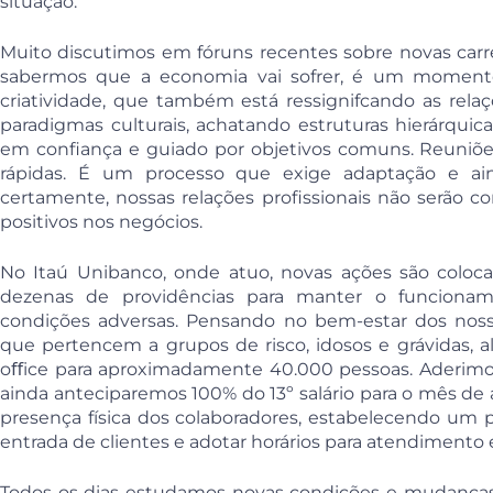
situação.
Muito discutimos em fóruns recentes sobre novas carre
sabermos que a economia vai sofrer, é um momento
criatividade, que também está ressignifcando as rel
paradigmas culturais, achatando estruturas hierárquic
em confiança e guiado por objetivos comuns. Reuniõe
rápidas. É um processo que exige adaptação e ain
certamente, nossas relações profissionais não serão c
positivos nos negócios.
No Itaú Unibanco, onde atuo, novas ações são coloca
dezenas de providências para manter o funcionam
condições adversas. Pensando no bem-estar dos noss
que pertencem a grupos de risco, idosos e grávidas, 
oﬀice para aproximadamente 40.000 pessoas. Aderimos
ainda anteciparemos 100% do 13º salário para o mês de ab
presença física dos colaboradores, estabelecendo um p
entrada de clientes e adotar horários para atendimento e
Todos os dias estudamos novas condições e mudanças