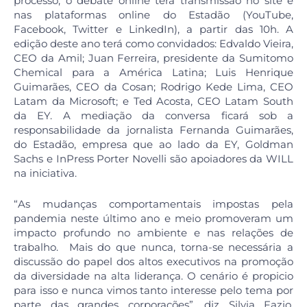
processo, o debate online terá transmissão no site e
nas plataformas online do Estadão (YouTube,
Facebook, Twitter e LinkedIn), a partir das 10h. A
edição deste ano terá como convidados: Edvaldo Vieira,
CEO da Amil; Juan Ferreira, presidente da Sumitomo
Chemical para a América Latina; Luis Henrique
Guimarães, CEO da Cosan; Rodrigo Kede Lima, CEO
Latam da Microsoft; e Ted Acosta, CEO Latam South
da EY. A mediação da conversa ficará sob a
responsabilidade da jornalista Fernanda Guimarães,
do Estadão, empresa que ao lado da EY, Goldman
Sachs e InPress Porter Novelli são apoiadores da WILL
na iniciativa.
“As mudanças comportamentais impostas pela
pandemia neste último ano e meio promoveram um
impacto profundo no ambiente e nas relações de
trabalho. Mais do que nunca, torna-se necessária a
discussão do papel dos altos executivos na promoção
da diversidade na alta liderança. O cenário é propicio
para isso e nunca vimos tanto interesse pelo tema por
parte das grandes corporações”, diz Silvia Fazio,