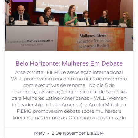
Belo Horizonte: Mulheres Em Debate
ArcelorMittal, FIEMG e associação internacional
WILL promoveram encontro no dia 5 de novembro
com executivas de renome No dia 5 de
novembro, a Associação Internacional de Negócios
para Mulheres Latino-Americanas – WILL (Women
in Leadership in LatinAmerica), a ArcelorMittal e a
FIEMG promoveram debate sobre mulheres e
liderança nas empresas. O encontro é organizado
Mery
2 De November De 2014