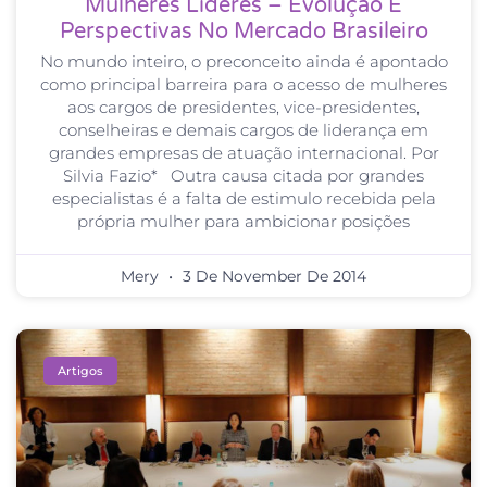
Mulheres Líderes – Evolução E
Perspectivas No Mercado Brasileiro
No mundo inteiro, o preconceito ainda é apontado
como principal barreira para o acesso de mulheres
aos cargos de presidentes, vice-presidentes,
conselheiras e demais cargos de liderança em
grandes empresas de atuação internacional. Por
Silvia Fazio* Outra causa citada por grandes
especialistas é a falta de estimulo recebida pela
própria mulher para ambicionar posições
Mery
3 De November De 2014
Artigos