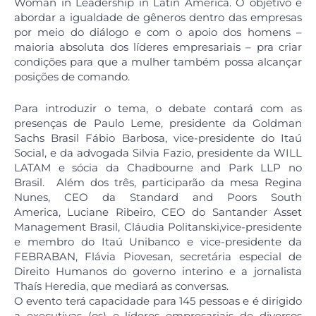
Woman in Leadership in Latin America. O objetivo é
abordar a igualdade de gêneros dentro das empresas
por meio do diálogo e com o apoio dos homens –
maioria absoluta dos líderes empresariais – pra criar
condições para que a mulher também possa alcançar
posições de comando.
Para introduzir o tema, o debate contará com as
presenças de Paulo Leme, presidente da Goldman
Sachs Brasil Fábio Barbosa, vice-presidente do Itaú
Social, e da advogada Silvia Fazio, presidente da WILL
LATAM e sócia da Chadbourne and Park LLP no
Brasil. Além dos três, participarão da mesa Regina
Nunes, CEO da Standard and Poors South
America, Luciane Ribeiro, CEO do Santander Asset
Management Brasil, Cláudia Politanski,vice-presidente
e membro do Itaú Unibanco e vice-presidente da
FEBRABAN, Flávia Piovesan, secretária especial de
Direito Humanos do governo interino e a jornalista
Thaís Heredia, que mediará as conversas.
O evento terá capacidade para 145 pessoas e é dirigido
a executivas (os) e líderes empresariais de diversos