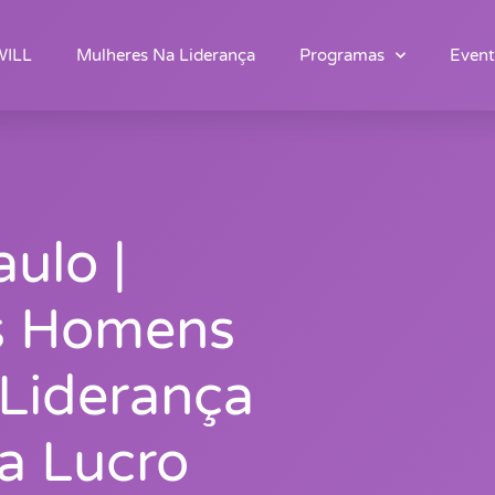
WILL
Mulheres Na Liderança
Programas
Event
ulo |
s Homens
 Liderança
a Lucro