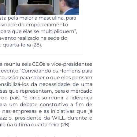
sta pela maioria masculina, para
cessidade do empoderamento
 para que elas se multipliquem”,
 evento realizado na sede do
uarta-feira (28).
a reuniu seis CEOs e vice-presidentes
o evento “Convidando os Homens para
iscussão para saber o que eles pensam
ensibilizá-los da necessidade de uma
esas que representam, para o mercado
o país. “É preciso reunir a liderança
para um debate construtivo a fim de
as empresas e as iniciativas que já
Fazzio, presidente da WILL, durante o
 na última quarta-feira (28).