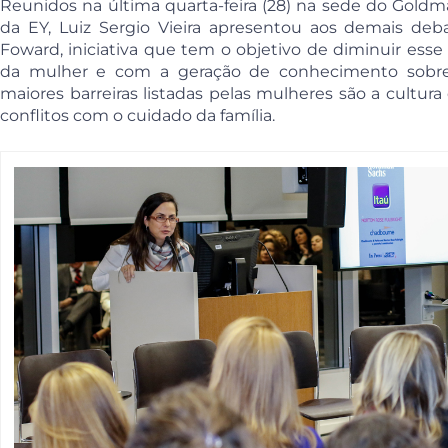
Reunidos na última quarta-feira (28) na sede do Goldm
da EY, Luiz Sergio Vieira apresentou aos demais de
Foward, iniciativa que tem o objetivo de diminuir e
da mulher e com a geração de conhecimento sobre
maiores barreiras listadas pelas mulheres são a cultura
conflitos com o cuidado da família.