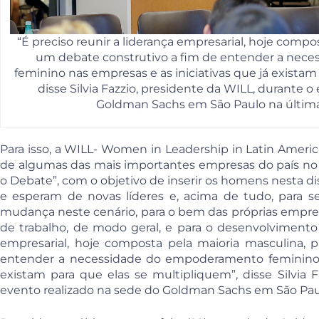
“É preciso reunir a liderança empresarial, hoje compo
um debate construtivo a fim de entender a ne
feminino nas empresas e as iniciativas que já existam
disse Silvia Fazzio, presidente da WILL, durante o
Goldman Sachs em São Paulo na última q
Para isso, a WILL- Women in Leadership in Latin Americ
de algumas das mais importantes empresas do país n
o Debate”, com o objetivo de inserir os homens nesta d
e esperam de novas líderes e, acima de tudo, para s
mudança neste cenário, para o bem das próprias empr
de trabalho, de modo geral, e para o desenvolvimento d
empresarial, hoje composta pela maioria masculina, 
entender a necessidade do empoderamento feminino n
existam para que elas se multipliquem”, disse Silvia 
evento realizado na sede do Goldman Sachs em São Paulo