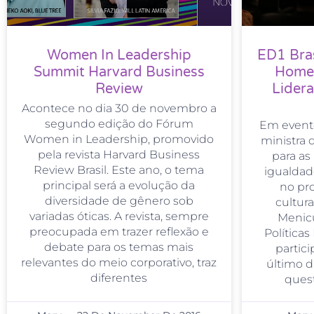
Women In Leadership
ED1 Bras
Summit Harvard Business
Homen
Review
Lider
Acontece no dia 30 de novembro a
segundo edição do Fórum
Em evento
Women in Leadership, promovido
ministra d
pela revista Harvard Business
para as
Review Brasil. Este ano, o tema
igualdad
principal será a evolução da
no pr
diversidade de gênero sob
cultura
variadas óticas. A revista, sempre
Menicu
preocupada em trazer reflexão e
Políticas
debate para os temas mais
partic
relevantes do meio corporativo, traz
último di
diferentes
ques