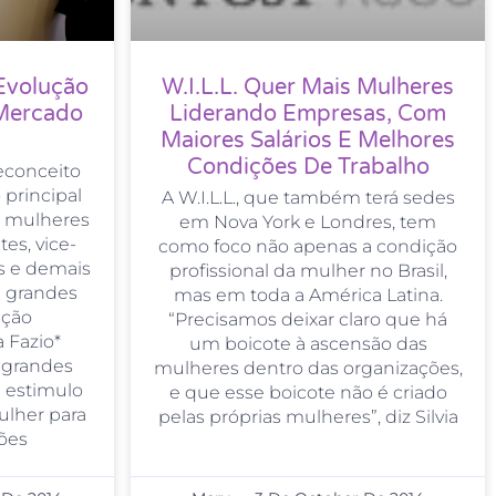
Evolução
W.I.L.L. Quer Mais Mulheres
 Mercado
Liderando Empresas, Com
Maiores Salários E Melhores
Condições De Trabalho
econceito
principal
A W.I.L.L., que também terá sedes
de mulheres
em Nova York e Londres, tem
es, vice-
como foco não apenas a condição
as e demais
profissional da mulher no Brasil,
m grandes
mas em toda a América Latina.
ação
“Precisamos deixar claro que há
ia Fazio*
um boicote à ascensão das
r grandes
mulheres dentro das organizações,
e estimulo
e que esse boicote não é criado
ulher para
pelas próprias mulheres”, diz Silvia
ões