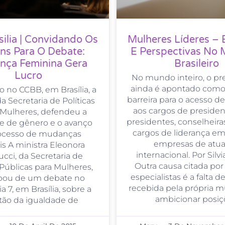
ilia | Convidando Os
Mulheres Líderes – 
s Para O Debate:
E Perspectivas No
ança Feminina Gera
Brasileiro
Lucro
No mundo inteiro, o pr
ainda é apontado como 
 no CCBB, em Brasília, a
barreira para o acesso 
a Secretaria de Políticas
aos cargos de president
 Mulheres, defendeu a
presidentes, conselheir
e de gênero e o avanço
cargos de liderança e
ocesso de mudanças
empresas de atu
is A ministra Eleonora
internacional. Por Silv
cci, da Secretaria de
Outra causa citada po
 Públicas para Mulheres,
especialistas é a falta d
ipou de um debate no
recebida pela própria m
a 7, em Brasília, sobre a
ambicionar posiç
tão da igualdade de