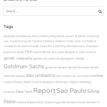
Tags
Ascensão profissional
Autoconfiança
Blog
Book Launch
Brazilian Comercial
Law: A practical guide
Carreira
Carreira e Salários
Chieko Aoki
Confidence
Conselhos de administração
Cotas
Elis Costa
Empreendedorismo
Empresas
FGV
Evento
EY Brasil
Future
Gender and Labor Markets in Latin America
gender inequality
gender occupational segregation
Gestão
Goldman Sachs
governos
harvard
Harvard Business Review
itau unibanco
Londres
HeforShe
Inpress
kiki moretti
LAC countries
Luciane Ribeiro
Maria Cristina Sampaulo
McKinsey’s Report
Meetings
Report
Sao Paulo
Silvia
New York
Mulheres
Fazio
Summit Brasilia 2015
Suzana Fagundes
Wolters Kluwer
Women in