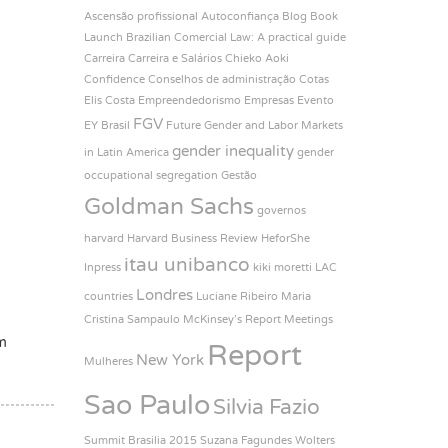
Ascensão profissional
Autoconfiança
Blog
Book
Launch
Brazilian Comercial Law: A practical guide
Carreira
Carreira e Salários
Chieko Aoki
Confidence
Conselhos de administração
Cotas
Elis Costa
Empreendedorismo
Empresas
Evento
FGV
EY Brasil
Future
Gender and Labor Markets
gender inequality
in Latin America
gender
occupational segregation
Gestão
Goldman Sachs
governos
harvard
Harvard Business Review
HeforShe
itau unibanco
Inpress
kiki moretti
LAC
Londres
countries
Luciane Ribeiro
Maria
Cristina Sampaulo
McKinsey’s Report
Meetings
m
Report
New York
Mulheres
Sao Paulo
Silvia Fazio
Summit Brasilia 2015
Suzana Fagundes
Wolters