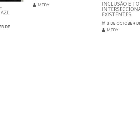
INCLUSÃO E TO
MERY
–
INTERSECCION
HAZL
EXISTENTES.
3 DE OCTOBER D
ER DE
MERY