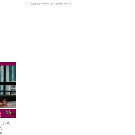
Kluwer
Women in Leadership
OLHA
EM APENAS 7 ME
PREPAREM-SE! VEM AÍ A
A
EBWL SE CONSO
V EDIÇÃO DA PESQUISA
A
COMO COMUNI